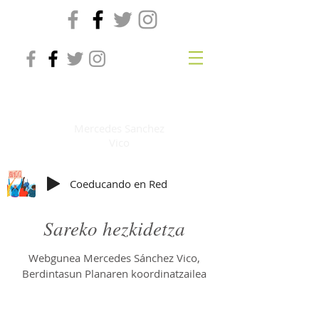
Hezkidetza sarean
Mercedes Sanchez
Vico
Coeducando en Red
Sareko hezkidetza
Webgunea Mercedes Sánchez Vico,
Berdintasun Planaren koordinatzailea