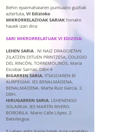
Behin epaimahaiaren puntuazio guztiak
aztertuta,
VI Edizioko
MIKRORRELAZIOAK SARIAK
honako
hauek izan dira:
SARI MIKRORRELATUAK VI EDIZIOA:
LEHEN SARIA
. NI NAIZ DRAGOIETAN
ZILATZEN DITUEN PRINTZESA, COLEGIO
DEL RINCÓN, TORREMOLINOS. María
Escobar Sarrías. DBH 4
BIGARREN SARIA.
ITSASOAREN BI
AURPEGIAK. IES BENALMÁDENA,
BENALMÁDENA. Marta Ruiz García. 2.
DBH.
HIRUGARREN SARIA.
LEHENENGO
SOLAIRUA. IES MARTÍN RIVERO.
BOROBILA. Mario Calle López. 2.
Batxilergoa.
* Lehen aldiz ikasle batek gure sarietako