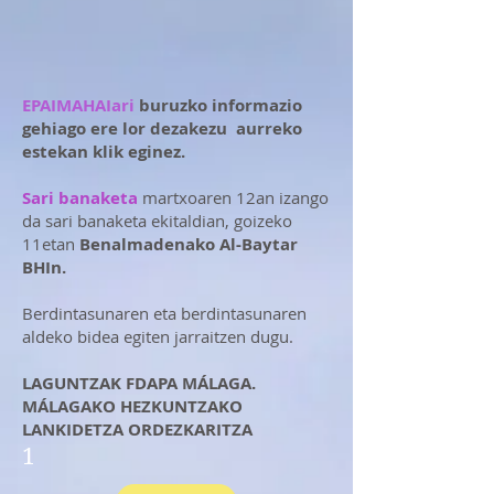
EPAIMAHAIari
buruzko informazio
gehiago ere lor dezakezu
aurreko
estekan klik eginez.
Sari banaketa
martxoaren 12an izango
da sari banaketa ekitaldian, goizeko
11etan
Benalmadenako Al-Baytar
BHIn.
Berdintasunaren eta berdintasunaren
aldeko bidea egiten jarraitzen dugu.
LAGUNTZAK FDAPA MÁLAGA.
MÁLAGAKO HEZKUNTZAKO
LANKIDETZA ORDEZKARITZA
1