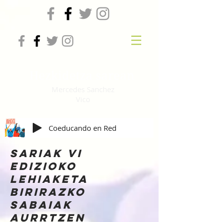
Hezkidetza sarean
Mercedes Sanchez
Vico
Coeducando en Red
SARIAK VI
EDIZIOKO
LEHIAKETA
BIRIRAZKO
SABAIAK
AURRTZEN