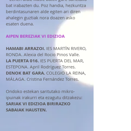
bat irabazten du. Poz handia, hezkuntza
berdintasunaren alde egiten ari diren
ahalegin guztiak nora doazen asko
esaten duena.
AIPEN BEREZIAK VI EDIZIOA
HAMABI ARRAZOI.
IES MARTÍN RIVERO,
RONDA. Alexia del Rocio Pinos Valle.
LA PUERTA 016.
IES PUERTA DEL MAR,
ESTEPONA. April Rodríguez Torres.
DENOK BAT GARA.
COLEGIO LA REINA,
MÁLAGA. Cristina Fernández Torres.
Ondoko estekan saritutako mikro-
ipuinak irakurri eta ezagutu ditzakezu:
SARIAK VI EDIZIOA BIRIRAZKO
SABAIAK HAUSTEN.