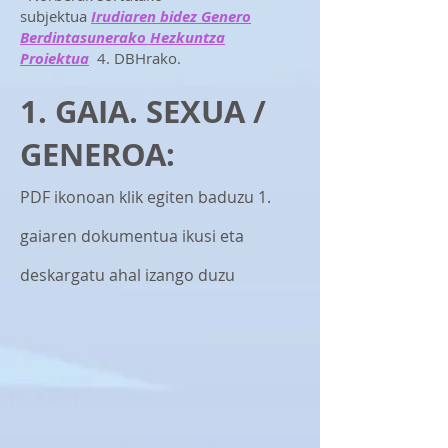
subjektua
Irudiaren bidez Genero
Berdintasunerako Hezkuntza
Proiektua
4. DBHrako.
1. GAIA. SEXUA /
GENEROA:
PDF ikonoan klik egiten baduzu 1.
gaiaren dokumentua ikusi eta
deskargatu ahal izango duzu