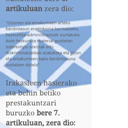
artikuluan
zera dio:
"Gizonen eta emakumeen arteko
berdintasun eraginkorra bermatzeko,
hezkuntza-administrazioek ziurtatuko
dute hezkuntza-material guztietan
estereotipo sexistak edo
diskriminatzaileak ezabatzea eta gizon
eta emakumeen balio berdintasuna
sustatzen dutela".
Irakasleen hasierako
eta behin betiko
prestakuntzari
buruzko
bere 7.
artikuluan, zera dio: