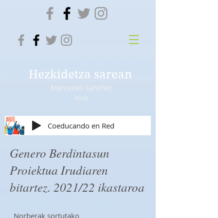
Hezkidetza sarean
Mercedes Sanchez
Vico
Coeducando en Red
Genero Berdintasun
Proiektua Irudiaren
bitartez. 2021/22 ikastaroa
Norberak sortutako