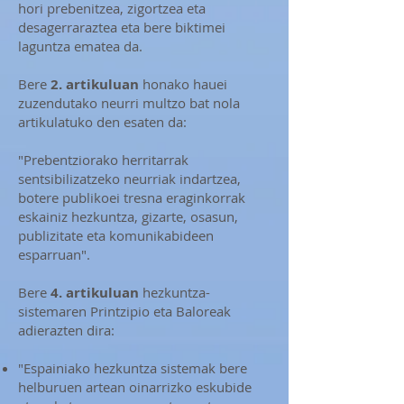
hori prebenitzea, zigortzea eta
desagerraraztea eta bere biktimei
laguntza ematea da.
Bere
2. artikuluan
honako hauei
zuzendutako neurri multzo bat nola
artikulatuko den esaten da:
"Prebentziorako herritarrak
sentsibilizatzeko neurriak indartzea,
botere publikoei tresna eraginkorrak
eskainiz hezkuntza, gizarte, osasun,
publizitate eta komunikabideen
esparruan".
Bere
4. artikuluan
hezkuntza-
sistemaren Printzipio eta Baloreak
adierazten dira:
"Espainiako hezkuntza sistemak bere
helburuen artean oinarrizko eskubide