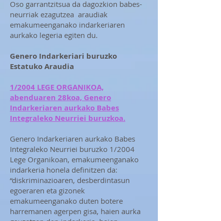
Oso garrantzitsua da dagozkion babes-
neurriak ezagutzea araudiak
emakumeenganako indarkeriaren
aurkako legeria egiten du.
Genero Indarkeriari buruzko
Estatuko Araudia
1/2004 LEGE ORGANIKOA,
abenduaren 28koa, Genero
Indarkeriaren aurkako Babes
Integraleko Neurriei buruzkoa.
Genero Indarkeriaren aurkako Babes
Integraleko Neurriei buruzko 1/2004
Lege Organikoan, emakumeenganako
indarkeria honela definitzen da:
“diskriminazioaren, desberdintasun
egoeraren eta gizonek
emakumeenganako duten botere
harremanen agerpen gisa, haien aurka