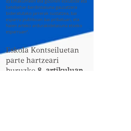
d) Emakumeen eta gizonen eskubide eta
betebehar-berdintasuna gauzatzera
bideratutako jarrerak sustatzea, bai
esparru publikoan bai pribatuan, eta
haien arteko ardurakidetasuna etxeko
esparruan”.
Eskola Kontseiluetan
parte hartzeari
buruzko
8. artikuluan
zera dio:
“Beharrezko neurriak hartuko dira
Eskola Kontseiluek gizonen eta
emakumeen arteko berdintasun erreala
eta eraginkorra sustatzen duten
hezkuntza neurriak hartzea sustatzeko.
Xede bererako, Estatuko Eskola