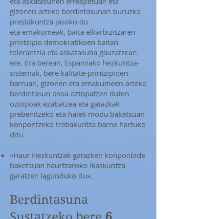
eta askatasunen errespetuan eta
gizonen arteko berdintasunari buruzko
prestakuntza jasoko du
eta emakumeak, baita elkarbizitzaren
printzipio demokratikoen baitan
tolerantzia eta askatasuna gauzatzean
ere. Era berean, Espainiako hezkuntza-
sistemak, bere kalitate-printzipioen
barruan, gizonen eta emakumeen arteko
berdintasun osoa oztopatzen duten
oztopoak ezabatzea eta gatazkak
prebenitzeko eta haiek modu baketsuan
konpontzeko trebakuntza barne hartuko
ditu.
«Haur Hezkuntzak gatazken konponbide
baketsuan haurtzaroko ikaskuntza
garatzen lagunduko du».
Berdintasuna
Sustatzeko bere
6.