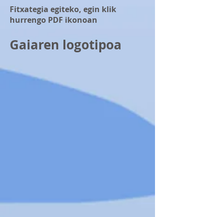
Fitxategia egiteko, egin klik
hurrengo PDF ikonoan
Gaiaren logotipoa