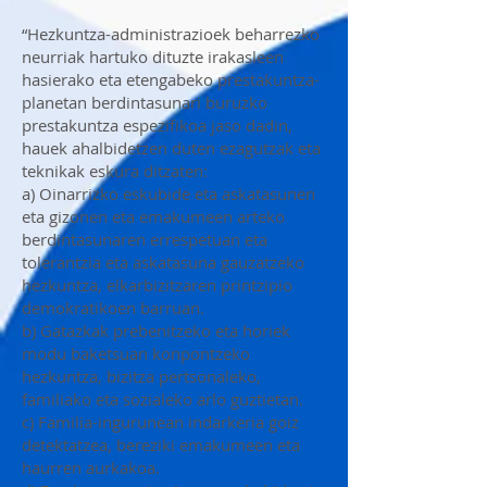
“Hezkuntza-administrazioek beharrezko
neurriak hartuko dituzte irakasleen
hasierako eta etengabeko prestakuntza-
planetan berdintasunari buruzko
prestakuntza espezifikoa jaso dadin,
hauek ahalbidetzen duten ezagutzak eta
teknikak eskura ditzaten:
a) Oinarrizko eskubide eta askatasunen
eta gizonen eta emakumeen arteko
berdintasunaren errespetuan eta
tolerantzia eta askatasuna gauzatzeko
hezkuntza, elkarbizitzaren printzipio
demokratikoen barruan.
b) Gatazkak prebenitzeko eta horiek
modu baketsuan konpontzeko
hezkuntza, bizitza pertsonaleko,
familiako eta sozialeko arlo guztietan.
c) Familia-ingurunean indarkeria goiz
detektatzea, bereziki emakumeen eta
haurren aurkakoa.