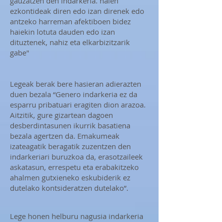
gauzatzen den indarkeria. haien
ezkontideak diren edo izan direnek edo
antzeko harreman afektiboen bidez
haiekin lotuta dauden edo izan
dituztenek, nahiz eta elkarbizitzarik
gabe"
Legeak berak bere hasieran adierazten
duen bezala “Genero indarkeria ez da
esparru pribatuari eragiten dion arazoa.
Aitzitik, gure gizartean dagoen
desberdintasunen ikurrik basatiena
bezala agertzen da. Emakumeak
izateagatik beragatik zuzentzen den
indarkeriari buruzkoa da, erasotzaileek
askatasun, errespetu eta erabakitzeko
ahalmen gutxieneko eskubiderik ez
dutelako kontsideratzen dutelako”.
Lege honen helburu nagusia indarkeria