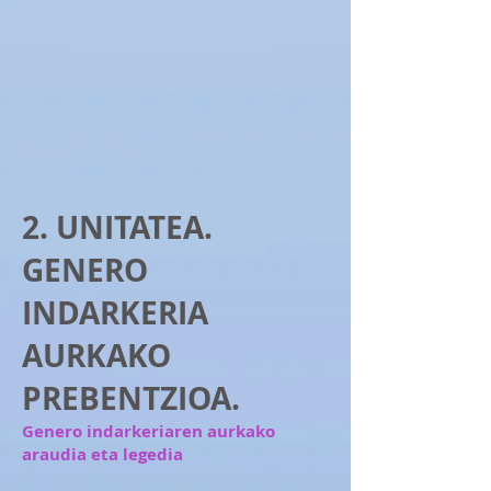
2. UNITATEA.
GENERO
INDARKERIA
AURKAKO
PREBENTZIOA.
Genero indarkeriaren aurkako
araudia eta legedia