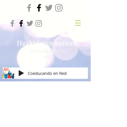
Hezkidetza sarean
Mercedes Sanchez
Vico
Coeducando en Red
Masculinidades igualitarias