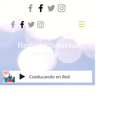
Hezkidetza sarean
Mercedes Sanchez
Vico
Coeducando en Red
Igualdad de Género